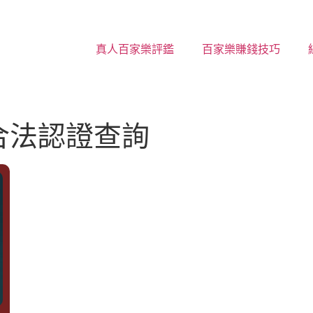
真人百家樂評鑑
百家樂賺錢技巧
合法認證查詢