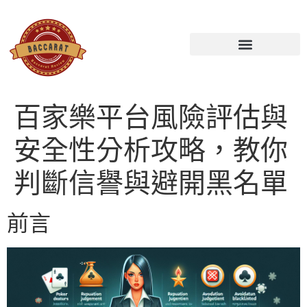
百家樂平台風險評估與
安全性分析攻略，教你
判斷信譽與避開黑名單
前言