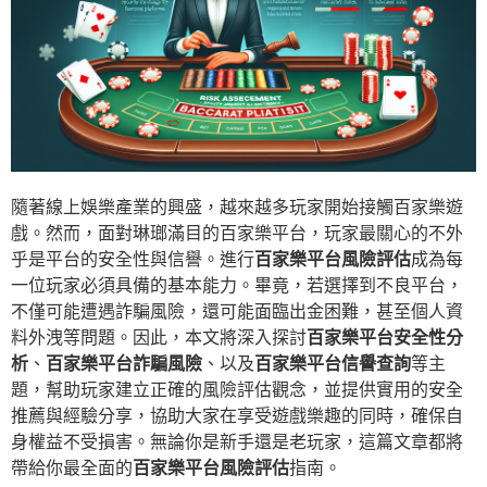
隨著線上娛樂產業的興盛，越來越多玩家開始接觸百家樂遊
戲。然而，面對琳瑯滿目的百家樂平台，玩家最關心的不外
乎是平台的安全性與信譽。進行
百家樂平台風險評估
成為每
一位玩家必須具備的基本能力。畢竟，若選擇到不良平台，
不僅可能遭遇詐騙風險，還可能面臨出金困難，甚至個人資
料外洩等問題。因此，本文將深入探討
百家樂平台安全性分
析
、
百家樂平台詐騙風險
、以及
百家樂平台信譽查詢
等主
題，幫助玩家建立正確的風險評估觀念，並提供實用的安全
推薦與經驗分享，協助大家在享受遊戲樂趣的同時，確保自
身權益不受損害。無論你是新手還是老玩家，這篇文章都將
帶給你最全面的
百家樂平台風險評估
指南。