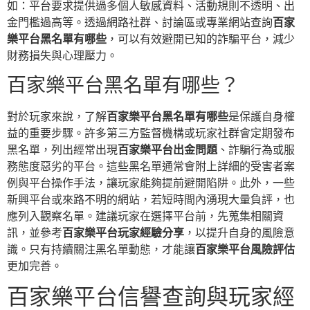
如：平台要求提供過多個人敏感資料、活動規則不透明、出
金門檻過高等。透過網路社群、討論區或專業網站查詢
百家
樂平台黑名單有哪些
，可以有效避開已知的詐騙平台，減少
財務損失與心理壓力。
百家樂平台黑名單有哪些？
對於玩家來說，了解
百家樂平台黑名單有哪些
是保護自身權
益的重要步驟。許多第三方監督機構或玩家社群會定期發布
黑名單，列出經常出現
百家樂平台出金問題
、詐騙行為或服
務態度惡劣的平台。這些黑名單通常會附上詳細的受害者案
例與平台操作手法，讓玩家能夠提前避開陷阱。此外，一些
新興平台或來路不明的網站，若短時間內湧現大量負評，也
應列入觀察名單。建議玩家在選擇平台前，先蒐集相關資
訊，並參考
百家樂平台玩家經驗分享
，以提升自身的風險意
識。只有持續關注黑名單動態，才能讓
百家樂平台風險評估
更加完善。
百家樂平台信譽查詢與玩家經