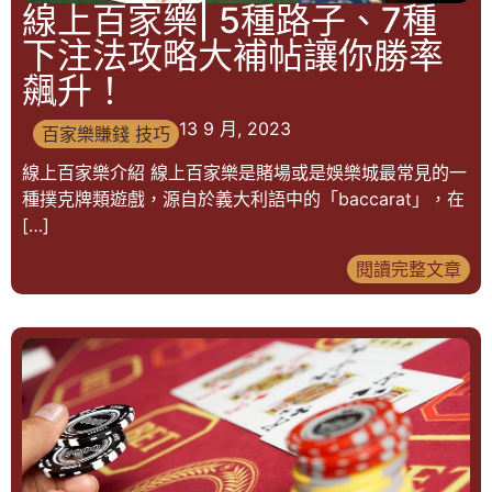
線上百家樂| 5種路子、7種
下注法攻略大補帖讓你勝率
飆升！
13 9 月, 2023
百家樂賺錢 技巧
線上百家樂介紹 線上百家樂是賭場或是娛樂城最常見的一
種撲克牌類遊戲，源自於義大利語中的「baccarat」，在
[…]
閱讀完整文章