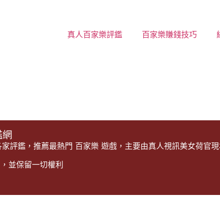
真人百家樂評鑑
百家樂賺錢技巧
鑑網
樂各家評鑑，推薦最熱門 百家樂 遊戲，主要由真人視訊美女荷官
有，並保留一切權利