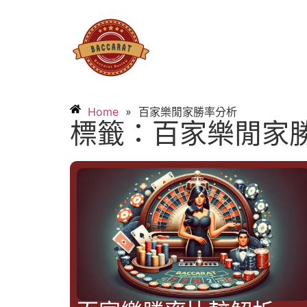
Home
»
百家樂閒家勝率分析
標籤：百家樂閒家