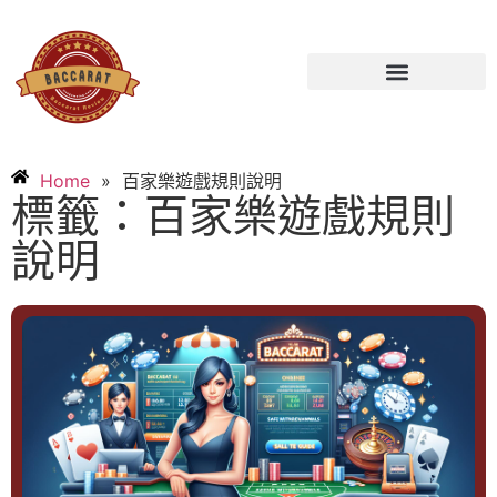
Home
»
百家樂遊戲規則說明
標籤：百家樂遊戲規則
說明