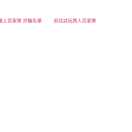
線上百家樂 詐騙名單
前往試玩真人百家樂