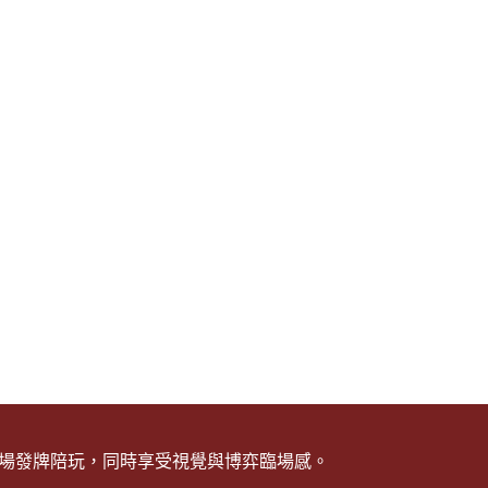
現場發牌陪玩，同時享受視覺與博弈臨場感。