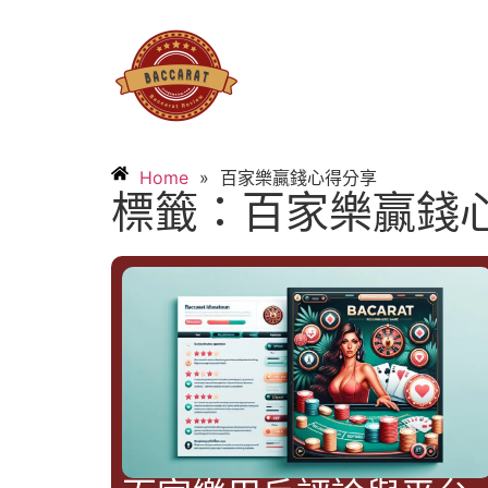
Home
»
百家樂贏錢心得分享
標籤：百家樂贏錢