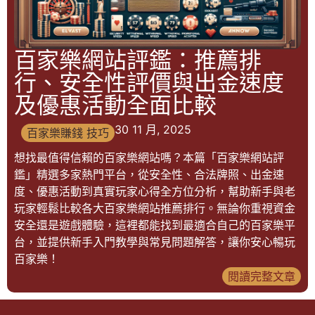
百家樂網站評鑑：推薦排
行、安全性評價與出金速度
及優惠活動全面比較
30 11 月, 2025
百家樂賺錢 技巧
想找最值得信賴的百家樂網站嗎？本篇「百家樂網站評
鑑」精選多家熱門平台，從安全性、合法牌照、出金速
度、優惠活動到真實玩家心得全方位分析，幫助新手與老
玩家輕鬆比較各大百家樂網站推薦排行。無論你重視資金
安全還是遊戲體驗，這裡都能找到最適合自己的百家樂平
台，並提供新手入門教學與常見問題解答，讓你安心暢玩
百家樂！
閱讀完整文章