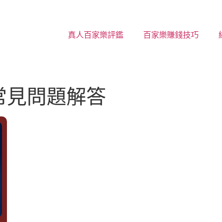
真人百家樂評鑑
百家樂賺錢技巧
常見問題解答