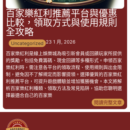
百家樂紅利推薦平台與優惠
比較，領取方式與使用規則
全攻略
23 1 月, 2026
Uncategorized
百家樂紅利是線上娛樂城為吸引新會員或回饋玩家所提供
的獎勵，包括免費籌碼、現金回饋等多種形式。申領百家
樂紅利時，需注意各平台的領取流程、使用規則與出金限
制，避免因不了解規定而影響提領。選擇優質的百家樂紅
利推薦平台，可提升遊戲體驗並增加獲勝機會。本文將解
析百家樂紅利種類、領取方法及常見陷阱，協助您聰明選
擇最適合自己的百家樂
閱讀完整文章