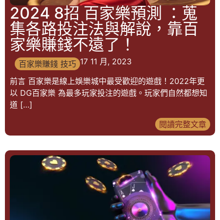
2024 8招 百家樂預測 ：蒐
集各路投注法與解說，靠百
家樂賺錢不遠了！
17 11 月, 2023
百家樂賺錢 技巧
前言 百家樂是線上娛樂城中最受歡迎的遊戲！2022年更
以 DG百家樂 為最多玩家投注的遊戲。玩家們自然都想知
道 […]
閱讀完整文章