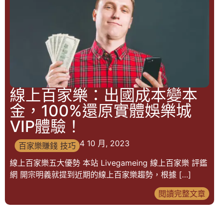
線上百家樂：出國成本變本
金，100%還原實體娛樂城
VIP體驗！
4 10 月, 2023
百家樂賺錢 技巧
線上百家樂五大優勢 本站 Livegameing 線上百家樂 評鑑
網 開宗明義就提到近期的線上百家樂趨勢，根據 […]
閱讀完整文章