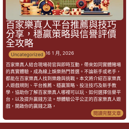
百家樂真人平台推薦與技巧
分享，穩贏策略與信譽評價
全攻略
16 1 月, 2026
Uncategorized
百家樂真人結合現場荷官與即時互動，帶來如同實體賭場
的真實體驗，成為線上娛樂熱門首選。不論新手或老手，
都能在百家樂真人找到樂趣與挑戰。本文將介紹百家樂真
人遊戲規則、平台推薦、穩贏策略、投注技巧及新手教
學，協助你了解百家樂真人哪裡可以玩、如何選擇信譽平
台，以及提升贏錢方法。想體驗公平公正的百家樂真人遊
戲，開啟你的贏錢之路，
閱讀完整文章