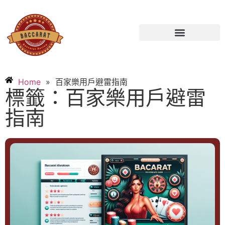
Home
»
百家樂用戶避雷指南
標籤：百家樂用戶避雷
指南