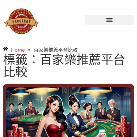
Home
»
百家樂推薦平台比較
標籤：百家樂推薦平台
比較