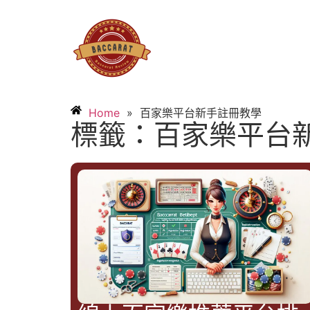
Home
»
百家樂平台新手註冊教學
標籤：百家樂平台