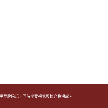
現場發牌陪玩，同時享受視覺與博弈臨場感。