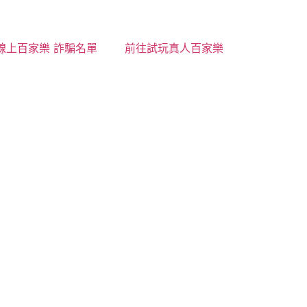
線上百家樂 詐騙名單
前往試玩真人百家樂