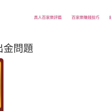
真人百家樂評鑑
百家樂賺錢技巧
出金問題