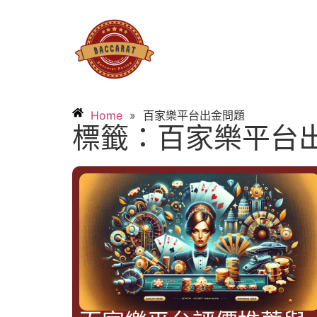
Home
»
百家樂平台出金問題
標籤：百家樂平台