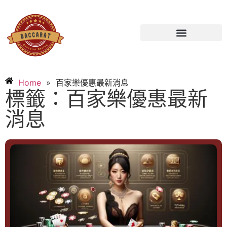
Home
»
百家樂優惠最新消息
標籤：百家樂優惠最新
消息