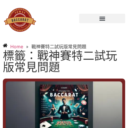
Home
»
戰神賽特二試玩版常見問題
標籤：戰神賽特二試玩
版常見問題