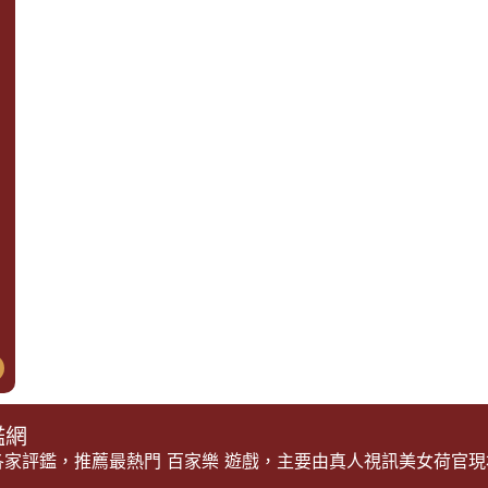
鑑網
樂各家評鑑，推薦最熱門 百家樂 遊戲，主要由真人視訊美女荷官