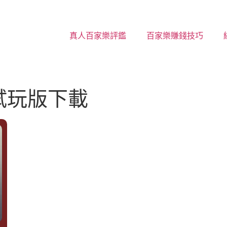
真人百家樂評鑑
百家樂賺錢技巧
試玩版下載