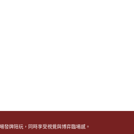
現場發牌陪玩，同時享受視覺與博弈臨場感。