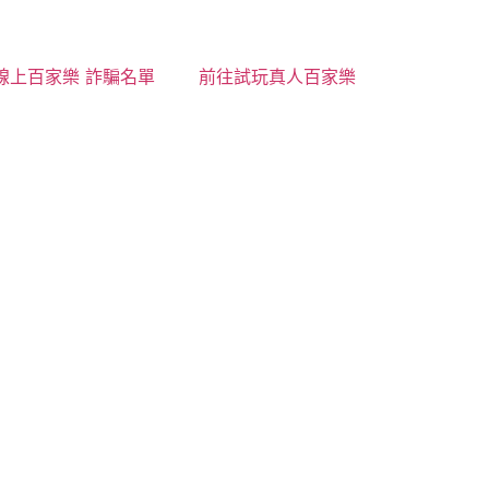
線上百家樂 詐騙名單
前往試玩真人百家樂