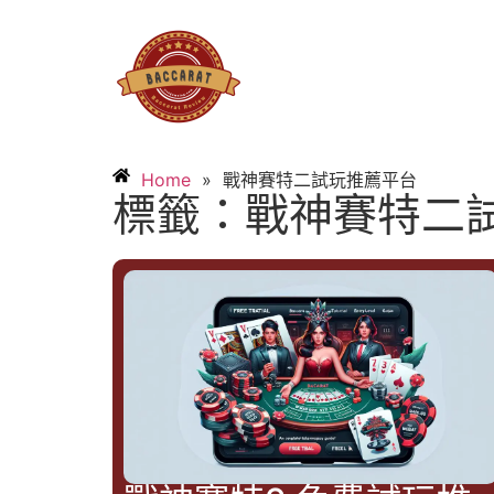
Home
»
戰神賽特二試玩推薦平台
標籤：戰神賽特二