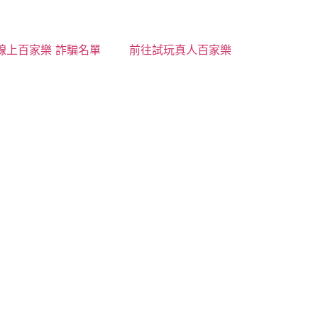
線上百家樂 詐騙名單
前往試玩真人百家樂