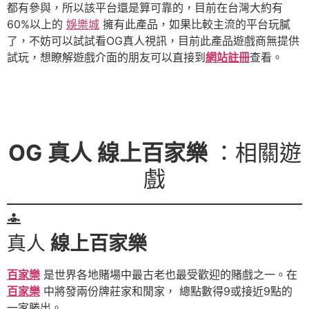
都有參與，所以該平台還是算可靠的，目前在台灣大約有
60%以上的
娛樂城
擁有此產品，如果比較主流的平台玩膩
了，不妨可以試試看OG真人視訊，目前此產品遊戲商無提供
試玩，想瞭解遊戲介面的朋友可以直接到
網站註冊
查看。
OG
真人
線上百家樂
：相關遊
戲
真人
線上百家樂
百家樂
是世界各地賭場中最古老也最受歡迎的賭戲之一。在
百家樂
中將發兩份牌莊家和閒家， 總點數得9或接近9點的
一家勝出。