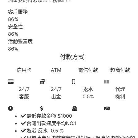
洲重要的博彩娛樂業務樞紐。
客戶服務
86%
安全性
86%
活動豐富度
86%
付款方式
信用卡
ATM
電信付款
超商付款
24/7
24/7
返水
代理
客服
出金
0.5%
機制
最低存款金額 $1000
台灣出款速度平均NO.1
遊戲 反水 0.5 %
目前此產品遊戲商無提供試玩，想瞭解遊戲介面的