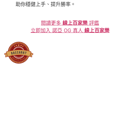
助你穩健上手、提升勝率。
閱讀更多
線上百家樂
評鑑
立即加入 諾亞 OG 真人
線上百家樂
2025年真人百家樂各家評鑑網
最公平公正的2024年真人百家樂各家評鑑，推薦最熱門
百家樂 遊戲，主要由真人視訊美女荷官現場發牌陪玩，同
時享受視覺與博弈臨場感。
真人百家樂各家評鑑網 著作權所有，並保留一切權利
© 2026 All Rights Reserved.