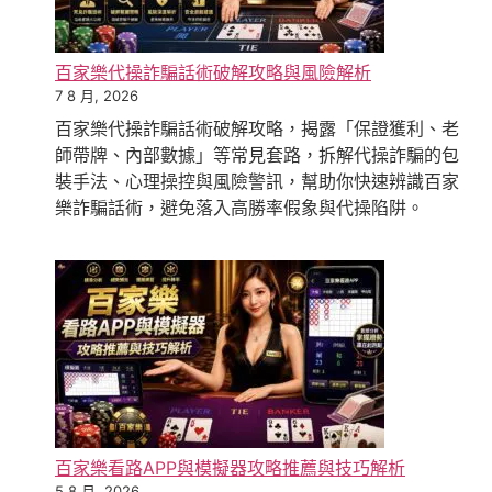
百家樂代操詐騙話術破解攻略與風險解析
7 8 月, 2026
百家樂代操詐騙話術破解攻略，揭露「保證獲利、老
師帶牌、內部數據」等常見套路，拆解代操詐騙的包
裝手法、心理操控與風險警訊，幫助你快速辨識百家
樂詐騙話術，避免落入高勝率假象與代操陷阱。
百家樂看路APP與模擬器攻略推薦與技巧解析
5 8 月, 2026