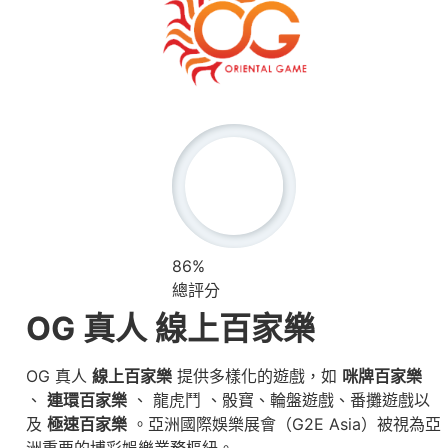
86
%
總評分
OG
真人
線上百家樂
OG 真人
線上百家樂
提供多樣化的遊戲，如
咪牌百家樂
、
連環百家樂
、 龍虎鬥 、骰寶、輪盤遊戲、番攤遊戲以
及
極速百家樂
。亞洲國際娛樂展會（G2E Asia）被視為亞