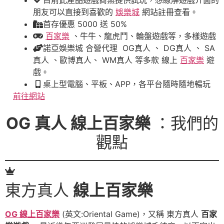
朋友可以直接到喜歡的
娛樂城
網站註冊查看。
首存優惠 5000 送 50%
百家樂
、牛牛、龍虎鬥、輪盤遊戲等，多樣遊戲
諾亞娛樂城 合營代理 OG真人 、 DG真人 、 SA
真人 、歐博真人、 WM真人 等多款 線上
百家樂
遊
戲。
桌上型電腦、平板、APP，各平台隨時隨地暢玩
前往網站
OG
真人
線上百家樂
：我們的
觀點
東方真人
線上百家樂
OG 線上百家樂
(英文:Oriental Game)，又稱 東方真人
百家