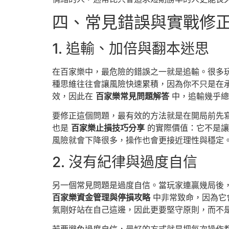
四、常見錯誤與實戰修
1. 追輸、加倍與翻本迷思
在百家樂中，最危險的錯誤之一就是追輸。很多
種思維往往會讓風險快速累積，因為你不只是在
效，因此在
百家樂常見問題解答
中，追輸幾乎總
要修正這個問題，最有效的方法就是在開局前先
也是
百家樂止損技巧分享
的實際價值：它不是讓
風險就會下降很多，操作也會更接近理性與穩定
2. 沒有紀律與過度自信
另一個常見問題是過度自信。當玩家連贏幾局後
百家樂資金管理與停損攻略
中非常致命，因為它
氣剛好站在自己這邊，因此更要堅守原則，而不