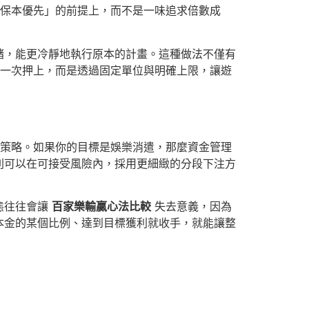
保本優先」的前提上，而不是一味追求倍數成
緒，能更冷靜地執行原本的計畫。這種做法不僅有
一次押上，而是透過固定單位與明確上限，讓遊
策略。如果你的目標是娛樂消遣，那麼資金管理
則可以在可接受風險內，採用更細緻的分段下注方
態往往會讓
百家樂輸贏心法比較
失去意義，因為
本金的某個比例、達到目標獲利就收手，就能讓整