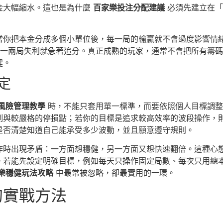
金大幅縮水。這也是為什麼
百家樂投注分配建議
必須先建立在「
當你把本金分成多個小單位後，每一局的輸贏就不會過度影響情
一兩局失利就急著追分。真正成熟的玩家，通常不會把所有籌碼
鍵。
定
風險管理教學
時，不能只套用單一標準，而要依照個人目標調整
例與較嚴格的停損點；若你的目標是追求較高效率的波段操作，
是否清楚知道自己能承受多少波動，並且願意遵守規則。
作時出現矛盾：一方面想穩健，另一方面又想快速翻倍。這種心
。若能先設定明確目標，例如每天只操作固定局數、每次只用總
樂穩健玩法攻略
中最常被忽略，卻最實用的一環。
的實戰方法