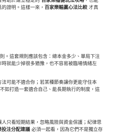
維有助於建立穩定的
百家樂穩健玩法攻略
，也能
低的證明。這樣一來，
百家樂輸贏心法比較
才真
則。這套規則應該包含：總本金多少、單局下注
作時就能少掉很多猶豫，也不容易被臨場情緒左
方法可能不適合你；若某種節奏讓你更能守住本
不如打造一套適合自己、能長期執行的制度，這
讓人只看短期結果，忽略風險與資金保護；紀律思
樂投注分配建議
必須一起看，因為它們不是獨立存