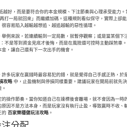
低越好，而是要符合你的本金規模、下注節奏與心理承受能力。
因為「再打一局就回來」而繼續加碼。這種規則看似保守，實際上卻
，很容易陷入越輸越想追、越追越輸的惡性循環。
。舉例來說，若連續輸到一定局數，就暫停觀察；或是當某個下
：不是等到資金見底才後悔，而是在風險還可控時主動踩煞車。
本金，讓自己還有下一次出手的機會。
。許多玩家在贏錢時最容易犯的錯，就是覺得自己手感正熱，於
損攻略
中，止盈機制與停損同樣重要。建議玩家在開局前就先決定獲
險。
定的操作節奏。當你知道自己在達標後會離場，就不會因為一時
的原因不是方法本身，而是玩家沒有執行止盈，導致贏時不收、
正的
百家樂穩健玩法攻略
。
投注分配