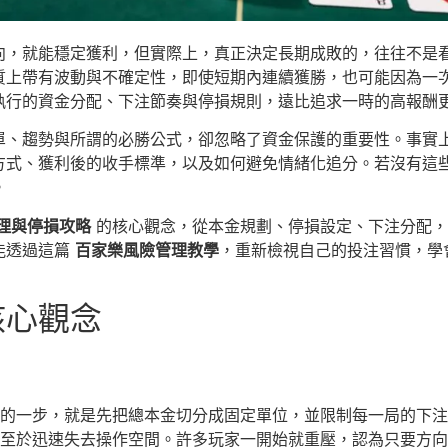
向，就能穩定獲利，但實際上，真正決定長期成敗的，往往不是
質上帶有波動與不確定性，即使短期內連續獲勝，也可能因為一
執行的資金分配、下注節奏與停損規則，遠比追求一時的高報酬
單、趨勢與所謂的必勝公式，卻忽略了資金保護的重要性。事實
方式、獲利後的收手標準，以及如何避免情緒化追分。若沒有這
。
理與停損攻略
的核心觀念，從本金規劃、停損設定、下注分配，
能透過這篇
百家樂風險管理教學
，重新檢視自己的投注習慣，學
核心觀念
的一步，就是先把總本金切分成固定單位，並限制每一局的下注
，也不至於迅速失去操作空間。許多玩家一開始就重壓，認為只要方