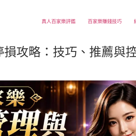
真人百家樂評鑑
百家樂賺錢技巧
停損攻略：技巧、推薦與