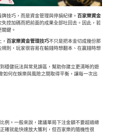
看牌技巧，而是資金管理與停損紀律。
百家樂資金
次失控加碼而把前面的成果全部吐回去。因此，若
更關鍵。
上，
百家樂資金管理技巧
不只是把本金切成幾份那
些規則，玩家很容易在輸錢時想翻本、在贏錢時想
到穩健玩法與常見誤區，幫助你建立更清晰的遊
會如何在娛樂與風險之間取得平衡，讓每一次出
比例。一般來說，建議單局下注金額不要超過總
向正確就能快速放大獲利，但百家樂的隨機性很