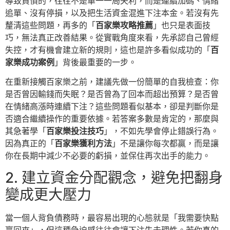
導致負債的，往往不是單一一局失利，而是連續加碼、情緒
追單、沒有停損，以及把生活資金混進下注本金。若沒有先
釐清這些問題，再多的「
百家樂攻略推薦
」也只是表面技
巧，無法真正改善結果。從實戰角度來看，先承認自己曾經
失控，才有機會建立新的規則，這也是許多看似成功的「
百
家樂成功案例
」背後最重要的一步。
在重新接觸百家樂之前，建議先做一份簡單的自我檢查：你
是否曾因輸錢而失眠？是否曾為了回本而超出預算？是否曾
在情緒高漲時連續下注？這些問題看似基本，卻是判斷你是
否適合繼續操作的重要依據。若答案多數是肯定的，那麼與
其急著學「
百家樂投注技巧
」，不如先學會停止錯誤行為。
因為真正的「
百家樂獲利方法
」不是讓你每次都贏，而是讓
你在長期中減少不必要的虧損，並保住再次出手的能力。
2. 建立資金分配觀念，避免把翻身
變成更大壓力
當一個人背負債務時，最容易出現的心態就是「我需要快點
贏回來」，但這種急迫感往往會讓下注失去理性。若你真的