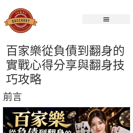
百家樂從負債到翻身的
實戰心得分享與翻身技
巧攻略
前言