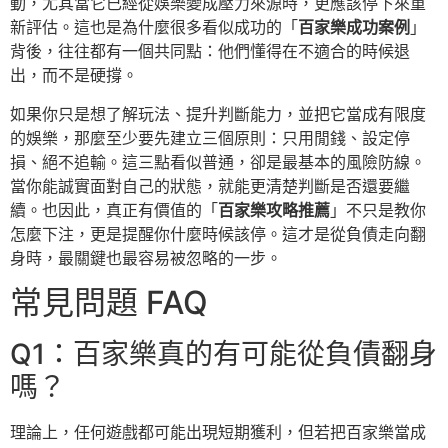
動，尤其當它已經從娛樂變成壓力來源時，更應該停下來重
新評估。這也是為什麼很多看似成功的「
百家樂成功案例
」
背後，往往都有一個共同點：他們懂得在不適合的時候退
出，而不是硬撐。
如果你只是想了解玩法、提升判斷能力，並把它當成有限度
的娛樂，那麼至少要先建立三個原則：只用閒錢、設定停
損、絕不追輸。這三點看似普通，卻是最基本的風險防線。
當你能誠實面對自己的狀態，就能更清楚判斷是否還要繼
續。也因此，真正有價值的「
百家樂攻略推薦
」不只是教你
怎麼下注，更是提醒你什麼時候該停。這才是從負債走向翻
身時，最關鍵也最容易被忽略的一步。
常見問題 FAQ
Q1：百家樂真的有可能從負債翻身
嗎？
理論上，任何遊戲都可能出現短期獲利，但若把百家樂當成