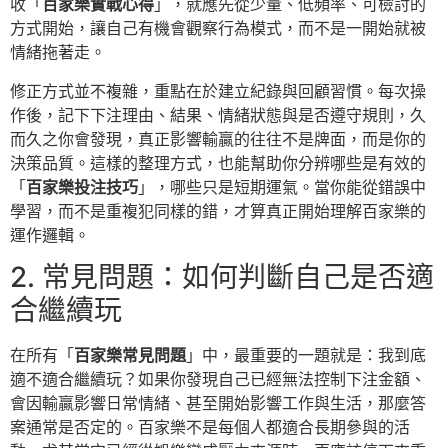
收「
百家樂實戰心得
」，就應先從少量、低頻率、可檢討的
方式開始，讓自己有機會觀察行為模式，而不是一開始就被
情緒拖著走。
修正方式並不複雜，重點在於建立紀錄與回顧習慣。每次操
作後，記下下注理由、結果、情緒狀態與是否遵守規則，久
而久之你會發現，真正影響輸贏的往往不是牌面，而是你的
決策品質。這樣的整理方式，也能幫助你分辨哪些是有效的
「
百家樂投注技巧
」，哪些只是短期運氣。當你能從錯誤中
學習，而不是重複犯同樣的錯，才算真正開始理解百家樂的
運作邏輯。
2. 常見問題：如何判斷自己是否適
合繼續玩
在所有「
百家樂常見問題
」中，最重要的一題就是：我到底
適不適合繼續玩？如果你發現自己已經無法控制下注金額、
會因輸贏影響日常情緒、甚至開始影響工作與生活，那麼答
案通常是否定的。百家樂不是每個人都適合長期參與的活