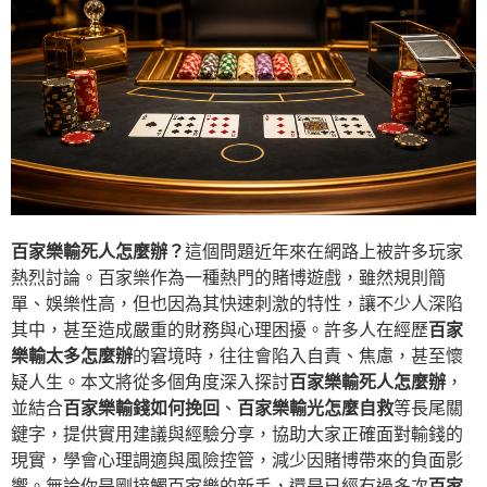
百家樂輸死人怎麼辦？
這個問題近年來在網路上被許多玩家
熱烈討論。百家樂作為一種熱門的賭博遊戲，雖然規則簡
單、娛樂性高，但也因為其快速刺激的特性，讓不少人深陷
其中，甚至造成嚴重的財務與心理困擾。許多人在經歷
百家
樂輸太多怎麼辦
的窘境時，往往會陷入自責、焦慮，甚至懷
疑人生。本文將從多個角度深入探討
百家樂輸死人怎麼辦
，
並結合
百家樂輸錢如何挽回
、
百家樂輸光怎麼自救
等長尾關
鍵字，提供實用建議與經驗分享，協助大家正確面對輸錢的
現實，學會心理調適與風險控管，減少因賭博帶來的負面影
響。無論你是剛接觸百家樂的新手，還是已經有過多次
百家