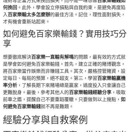
理財等正當方式來挽回損失，而不是一味想靠
百家樂輸錢如
何挽回
。此外，學會設立停損點與自我約束，是避免再度陷
入
百家樂輸太多怎麼辦
的最佳方法。記住，理性面對損失，
才有機會重新站起來。
如何避免百家樂輸錢？實用技巧分
享
想要徹底解決
百家樂一直輸有解嗎
的問題，最有效的方式就
是學會如何避免百家樂輸錢。首先，建立正確的賭博觀念，
將百家樂當作娛樂而非賺錢工具。其次，嚴格控管賭資，設
定每日、每局的預算，絕不超支。第三，學習
百家樂輸贏機
率分析
，了解長期下來賭場總是贏家，過度投入只會讓自己
更難脫身。最後，參考其他人的
百家樂輸錢經驗分享
，吸取
前車之鑑，提醒自己不要重蹈覆轍。只要做到以上幾點，
如
何避免百家樂輸錢
就不再是難題。
經驗分享與自救案例