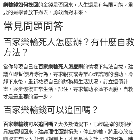
樂輸錢如何挽回
的金錢是否回來，人生還是有無限可能。重
要的是學會放下過去，勇敢面對未來。
常見問題問答
百家樂輸死人怎麼辦？有什麼自救
方法？
當你發現自己在
百家樂輸死人怎麼辦
的情境下無法自拔，建
議立即暫停賭博行為，尋求親友或專業心理諮詢的協助。冷
靜下來後，重新檢視自己的財務與生活狀況，訂立還債計
畫，逐步恢復正常生活。記住，尋求幫助永遠不丟臉，自救
才是最重要的第一步。
百家樂輸錢可以追回嗎？
百家樂輸錢可以追回嗎
？大多數情況下，已經輸掉的錢很難
靠繼續賭回來。建議理性面對損失，停止追輸，將重心放在
賺取正當收入與理財規劃上，才是長遠之計。切勿因為一時