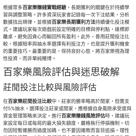
根據眾多
百家樂賺錢實戰經驗
，長期獲利的關鍵在於持續學
習與調整策略。許多資深玩家會記錄每一次下注結果，分析
數據找出規律，並根據
百家樂長期獲利方法
持續優化投注模
式。建議玩家每次遊戲前設定明確的目標與停利點，達標即
離桌，避免因貪心而輸回所有盈利。此外，善用莊閒投注比
較，根據賠率與抽水率選擇有利投注方，也是提升獲利機會
的重要技巧。最重要的是，保持良好心態，將百家樂視為理
性投資，而非單純賭博。
百家樂風險評估與迷思破解
莊閒投注比較與風險評估
在
百家樂莊閒投注比較
中，莊家的勝率略高於閒家，但需支
付5%抽水。選擇投注莊家或閒家，應根據自身風險承受度與
資金管理策略來決定。進行
百家樂賺錢風險評估
時，建議玩
家設定每日或每局的最大損失額度，嚴格執行停損機制。切
勿因短暫連勝而過度加碼，也不要因連敗而盲目追損。理性