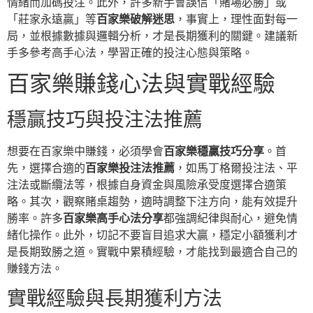
情緒而加碼投注。此外，許多新手會誤信「賭場必勝」或
「莊家永遠贏」等
百家樂破解迷思
，事實上，理性面對每一
局，並根據數據與邏輯分析，才是長期獲利的關鍵。建議新
手多參考高手心法，學習正確的投注心態與策略。
百家樂賺錢心法與實戰經驗
穩贏技巧與投注法推薦
想要在百家樂中賺錢，必須學會
百家樂穩贏技巧分享
。首
先，選擇合適的
百家樂投注法推薦
，如馬丁格爾投注法、平
注法或斷纜法等，根據自身資金與風險承受度選擇合適策
略。其次，觀察賭桌趨勢，適時調整下注方向，能有效提升
勝率。許多
百家樂高手心法分享
都強調紀律與耐心，避免情
緒化操作。此外，切記不要盲目追求大贏，穩定小額獲利才
是長期致勝之道。實戰中累積經驗，才能找到最適合自己的
賺錢方法。
實戰經驗與長期獲利方法