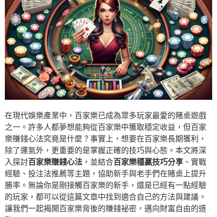
在現代娛樂產業中，百家樂已成為眾多玩家最愛的賭桌遊戲
之一。許多人都夢想能夠從百家樂中獲取穩定收益，但百家
樂賺錢心法究竟是什麼？事實上，想要在百家樂長期獲利，
除了運氣外，更重要的是掌握正確的技巧與心態。本文將深
入探討
百家樂賺錢心法
，並結合
百家樂穩贏技巧分享
、實戰
經驗、投注法推薦等主題，協助新手與老手們在賭桌上提升
勝率。無論你是剛接觸百家樂的新手，還是已經有一點經驗
的玩家，都可以從這篇文章中找到適合自己的方法與建議。
讓我們一起揭開百家樂背後的賺錢祕密，邁向財富自由的道