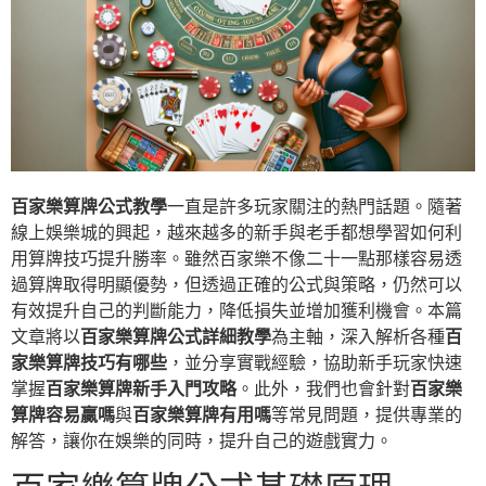
百家樂算牌公式教學
一直是許多玩家關注的熱門話題。隨著
線上娛樂城的興起，越來越多的新手與老手都想學習如何利
用算牌技巧提升勝率。雖然百家樂不像二十一點那樣容易透
過算牌取得明顯優勢，但透過正確的公式與策略，仍然可以
有效提升自己的判斷能力，降低損失並增加獲利機會。本篇
文章將以
百家樂算牌公式詳細教學
為主軸，深入解析各種
百
家樂算牌技巧有哪些
，並分享實戰經驗，協助新手玩家快速
掌握
百家樂算牌新手入門攻略
。此外，我們也會針對
百家樂
算牌容易贏嗎
與
百家樂算牌有用嗎
等常見問題，提供專業的
解答，讓你在娛樂的同時，提升自己的遊戲實力。