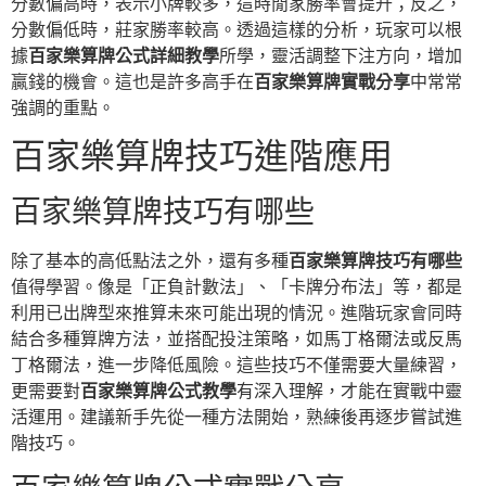
分數偏高時，表示小牌較多，這時閒家勝率會提升；反之，
分數偏低時，莊家勝率較高。透過這樣的分析，玩家可以根
據
百家樂算牌公式詳細教學
所學，靈活調整下注方向，增加
贏錢的機會。這也是許多高手在
百家樂算牌實戰分享
中常常
強調的重點。
百家樂算牌技巧進階應用
百家樂算牌技巧有哪些
除了基本的高低點法之外，還有多種
百家樂算牌技巧有哪些
值得學習。像是「正負計數法」、「卡牌分布法」等，都是
利用已出牌型來推算未來可能出現的情況。進階玩家會同時
結合多種算牌方法，並搭配投注策略，如馬丁格爾法或反馬
丁格爾法，進一步降低風險。這些技巧不僅需要大量練習，
更需要對
百家樂算牌公式教學
有深入理解，才能在實戰中靈
活運用。建議新手先從一種方法開始，熟練後再逐步嘗試進
階技巧。