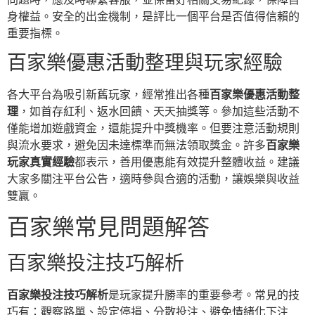
身權益。安全的出金機制，是評比一個平台是否值得信賴的
重要指標。
百家樂優惠活動整理與玩家經驗
各大平台為吸引新舊玩家，經常推出各種
百家樂優惠活動整
理
，如首存紅利、返水回饋、天天抽獎等。參加這些活動不
僅能增加遊戲資金，還能提升中獎機率。但要注意活動規則
與流水要求，避免因未達標準而無法領取獎金。許多
百家樂
玩家真實經驗
都表示，善用優惠能有效提升整體收益。建議
大家多關注平台公告，適時參與合適的活動，讓娛樂與收益
雙贏。
百家樂常見問題解答
百家樂投注技巧解析
百家樂投注技巧解析
是玩家提升勝率的重要參考。常見的技
巧有：觀察路單、設定停損、分散投注、避免情緒化下注