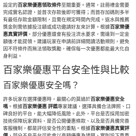
設定的
百家樂優惠領取條件
至關重要。通常，註冊禮金需要
完成實名認證，並首次存款後即可獲得；而首存加碼則多半
有最低存款金額限制，且需在規定時間內完成。返水與推薦
獎金則需依據投注額或成功邀請好友來計算。根據
百家樂優
惠真實評價
，部分優惠還會有投注流水要求，需達到一定金
額後才能提領。建議玩家在申請前詳細閱讀活動規則，避免
因不符條件而無法領取獎勵，確保每一次優惠都能最大化自
身利益。
百家樂優惠平台安全性與比較
百家樂優惠安全嗎？
許多玩家在選擇優惠時，最關心的莫過於
百家樂優惠安全
嗎
。根據
百家樂優惠 評鑑
專家建議，選擇具備合法牌照、口
碑良好的平台，能大幅降低風險。此外，平台是否採用加密
技術保障玩家資料、是否公開優惠條款、以及是否具備完善
客服機制，都是評估安全性的重點。根據
百家樂優惠真實評
價
，部分不良平台可能會以高額優惠為誘餌，實則設下重重