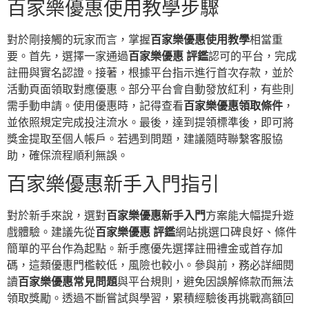
百家樂優惠使用教學步驟
對於剛接觸的玩家而言，掌握
百家樂優惠使用教學
相當重
要。首先，選擇一家通過
百家樂優惠 評鑑
認可的平台，完成
註冊與實名認證。接著，根據平台指示進行首次存款，並於
活動頁面領取對應優惠。部分平台會自動發放紅利，有些則
需手動申請。使用優惠時，記得查看
百家樂優惠領取條件
，
並依照規定完成投注流水。最後，達到提領標準後，即可將
獎金提取至個人帳戶。若遇到問題，建議隨時聯繫客服協
助，確保流程順利無誤。
百家樂優惠新手入門指引
對於新手來說，選對
百家樂優惠新手入門
方案能大幅提升遊
戲體驗。建議先從
百家樂優惠 評鑑
網站挑選口碑良好、條件
簡單的平台作為起點。新手應優先選擇註冊禮金或首存加
碼，這類優惠門檻較低，風險也較小。參與前，務必詳細閱
讀
百家樂優惠常見問題
與平台規則，避免因誤解條款而無法
領取獎勵。透過不斷嘗試與學習，累積經驗後再挑戰高額回