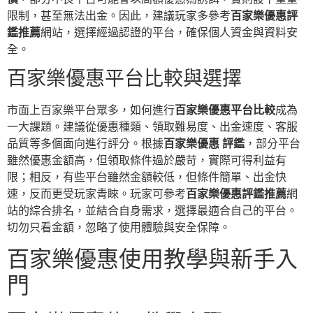
限制，甚至無法出金。因此，建議玩家多參考
百家樂優惠評
鑑推薦
網站，選擇經過認證的平台，確保個人資金與資料安
全。
百家樂優惠平台比較與選擇
市面上百家樂平台眾多，如何進行
百家樂優惠平台比較
成為
一大課題。建議從優惠種類、領取難易度、出金速度、客服
品質等多個面向進行評分。根據
百家樂優惠 評鑑
，部分平台
雖然優惠金額高，但領取條件過於嚴苛，實際可得利益有
限；相反，有些平台雖然金額較低，但條件簡單、出金快
速，反而更受玩家青睞。玩家可參考
百家樂優惠評鑑推薦
網
站的綜合排名，並結合自身需求，選擇最適合自己的平台。
切勿只看金額，忽略了使用體驗與安全保障。
百家樂優惠使用教學與新手入
門