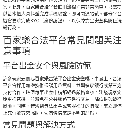
案。此外，
百家樂合法平台註冊流程
通常非常簡單，只需提
供基本個人資料並完成手機驗證，即可開通帳號。部分平台
還會要求完成KYC（身份認證），以保障資金安全與防止洗
錢行為。
百家樂合法平台常見問題與注
意事項
平台出金安全與風險防範
許多玩家最關心
百家樂合法平台出金安全嗎
？事實上，合法
平台會採用加密技術保護用戶資料，並與多家銀行或第三方
支付合作，確保每筆出金申請都經過嚴格審核。建議玩家定
期更換密碼，並避免在公共網路下進行交易，降低帳號被盜
風險。同時，若遇到無法出金或客服推託的情況，應立即停
止充值並尋求協助，切勿輕信來路不明的網站。
常見問題與解決方式