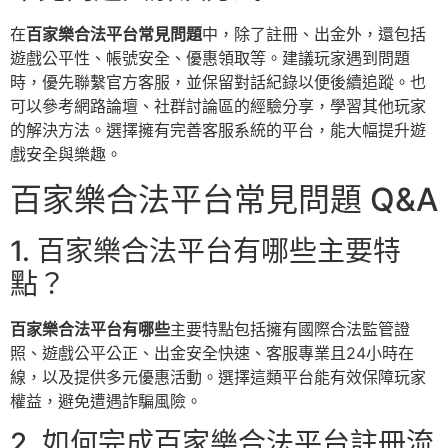
在
百家樂合法平台常見問題
中，除了註冊、出金外，還包括
遊戲公平性、帳號安全、優惠領取等。建議玩家遇到問題
時，優先聯繫官方客服，並保留對話紀錄以便後續追蹤。也
可以參考網路論壇、社群討論區的經驗分享，學習其他玩家
的解決方法。選擇擁有完善客服系統的平台，能大幅提升遊
戲安全與樂趣。
百家樂合法平台常見問題 Q&A
1. 百家樂合法平台有哪些主要特
點？
百家樂合法平台有哪些
主要特點包括擁有國際合法監管證
照、遊戲公平公正、出金安全快速、客服專業且24小時在
線，以及提供多元優惠活動。選擇這類平台能有效保障玩家
權益，避免遭遇詐騙風險。
2. 如何完成百家樂合法平台註冊流