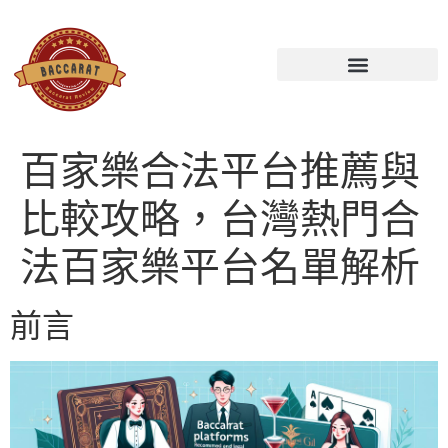
百家樂合法平台推薦與
比較攻略，台灣熱門合
法百家樂平台名單解析
前言