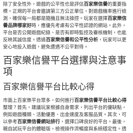
除了安全性外，遊戲的公平性也是評估
百家樂信譽
的重要指
標。正規的平台會邀請第三方公正單位，對遊戲機率進行檢
測，確保每一局都是隨機且無法操控。玩家在選擇
百家樂信
譽品牌哪家好
時，應優先考慮有公平性認證的網站。此外，
平台是否公開遊戲紀錄、是否有即時監控及審核機制，也能
反映其誠信度。透過
百家樂信譽和公平性分析
，玩家可以更
安心地投入遊戲，避免遭遇不公平對待。
百家樂信譽平台選擇與注意事
項
百家樂信譽平台比較心得
市面上百家樂平台眾多，如何進行
百家樂信譽平台比較心得
整理？首先，建議玩家根據自身需求，列出平台的優缺點，
例如遊戲種類、活動優惠、出金速度及客服品質。其次，可
以參考
百家樂信譽網站排行
，選擇口碑良好的平台。最後，
親自試玩平台的體驗版，檢視操作流暢度與系統穩定性。透