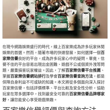
在現今網路娛樂盛行的時代，線上百家樂成為許多玩家休閒
娛樂的首選。然而，隨著市場的快速發展，如何選擇一個
百
家樂信譽
良好的平台，成為許多玩家心中的疑問。畢竟，信
譽不佳的平台容易出現出金困難、遊戲不公或個資外洩等問
題，嚴重損害玩家權益。因此，了解
百家樂信譽平台推薦
、
掌握
百家樂信譽網站排行
及學會
百家樂信譽查詢方法
，都是
保障自身利益不可或缺的知識。本文將從多個面向深入探討
百家樂信譽，包括評價標準、平台比較及安全性分析，協助
玩家在眾多選擇中，找到最安全可靠的
百家樂信譽品牌哪家
好
，讓您能安心享受遊戲樂趣。