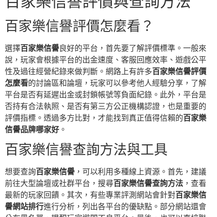
百家樂信譽評價與查詢方法
百家樂信譽評價怎麼看？
選擇
百家樂信譽
良好的平台，首先要了解評價標準。一般來
說，玩家會根據平台的出金速度、客服回應效率、遊戲公平
性及過往經營紀錄來做判斷。網路上有許多
百家樂信譽評價
怎麼看
的討論區和論壇，玩家可以參考他人經驗分享，了解
平台是否有延遲出金或封鎖帳號等負面紀錄。此外，平台是
否持有合法執照、是否有第三方公正機構認證，也是重要的
評價指標。透過多方比對，才能找到真正值得信賴的
百家樂
信譽品牌哪家好
。
百家樂信譽查詢方法與工具
想要查詢
百家樂信譽
，可以利用多種線上資源。首先，建議
前往大型論壇或社群平台，搜尋
百家樂信譽查詢方法
，查看
最新的玩家回饋。其次，有些專業評測網站會針對
百家樂信
譽網站排行
進行分析，列出各平台的優缺點。部分網站還會