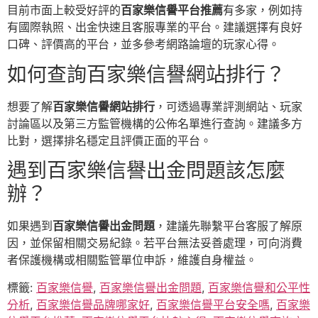
目前市面上較受好評的
百家樂信譽平台推薦
有多家，例如持
有國際執照、出金快速且客服專業的平台。建議選擇有良好
口碑、評價高的平台，並多參考網路論壇的玩家心得。
如何查詢百家樂信譽網站排行？
想要了解
百家樂信譽網站排行
，可透過專業評測網站、玩家
討論區以及第三方監管機構的公佈名單進行查詢。建議多方
比對，選擇排名穩定且評價正面的平台。
遇到百家樂信譽出金問題該怎麼
辦？
如果遇到
百家樂信譽出金問題
，建議先聯繫平台客服了解原
因，並保留相關交易紀錄。若平台無法妥善處理，可向消費
者保護機構或相關監管單位申訴，維護自身權益。
標籤:
百家樂信譽
,
百家樂信譽出金問題
,
百家樂信譽和公平性
分析
,
百家樂信譽品牌哪家好
,
百家樂信譽平台安全嗎
,
百家樂