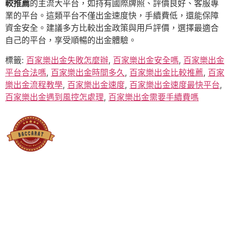
較推薦
的主流大平台，如持有國際牌照、評價良好、客服專
業的平台。這類平台不僅出金速度快，手續費低，還能保障
資金安全。建議多方比較出金政策與用戶評價，選擇最適合
自己的平台，享受順暢的出金體驗。
標籤:
百家樂出金失敗怎麼辦
,
百家樂出金安全嗎
,
百家樂出金
平台合法嗎
,
百家樂出金時間多久
,
百家樂出金比較推薦
,
百家
樂出金流程教學
,
百家樂出金速度
,
百家樂出金速度最快平台
,
百家樂出金遇到風控怎處理
,
百家樂出金需要手續費嗎
2025年真人百家樂各家評鑑網
最公平公正的2024年真人百家樂各家評鑑，推薦最熱門
百家樂 遊戲，主要由真人視訊美女荷官現場發牌陪玩，同
時享受視覺與博弈臨場感。
真人百家樂各家評鑑網 著作權所有，並保留一切權利