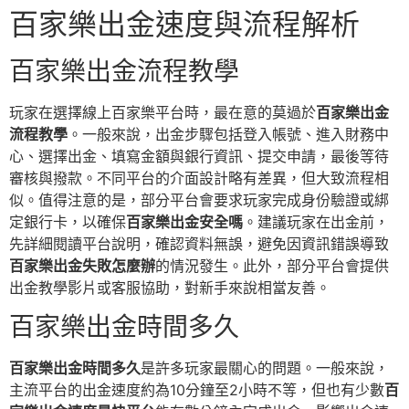
百家樂出金速度與流程解析
百家樂出金流程教學
玩家在選擇線上百家樂平台時，最在意的莫過於
百家樂出金
流程教學
。一般來說，出金步驟包括登入帳號、進入財務中
心、選擇出金、填寫金額與銀行資訊、提交申請，最後等待
審核與撥款。不同平台的介面設計略有差異，但大致流程相
似。值得注意的是，部分平台會要求玩家完成身份驗證或綁
定銀行卡，以確保
百家樂出金安全嗎
。建議玩家在出金前，
先詳細閱讀平台說明，確認資料無誤，避免因資訊錯誤導致
百家樂出金失敗怎麼辦
的情況發生。此外，部分平台會提供
出金教學影片或客服協助，對新手來說相當友善。
百家樂出金時間多久
百家樂出金時間多久
是許多玩家最關心的問題。一般來說，
主流平台的出金速度約為10分鐘至2小時不等，但也有少數
百