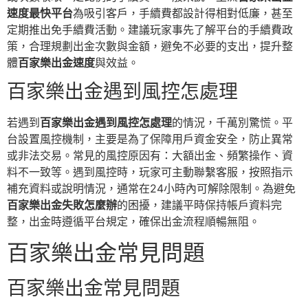
速度最快平台
為吸引客戶，手續費都設計得相對低廉，甚至
定期推出免手續費活動。建議玩家事先了解平台的手續費政
策，合理規劃出金次數與金額，避免不必要的支出，提升整
體
百家樂出金速度
與效益。
百家樂出金遇到風控怎處理
若遇到
百家樂出金遇到風控怎處理
的情況，千萬別驚慌。平
台設置風控機制，主要是為了保障用戶資金安全，防止異常
或非法交易。常見的風控原因有：大額出金、頻繁操作、資
料不一致等。遇到風控時，玩家可主動聯繫客服，按照指示
補充資料或說明情況，通常在24小時內可解除限制。為避免
百家樂出金失敗怎麼辦
的困擾，建議平時保持帳戶資料完
整，出金時遵循平台規定，確保出金流程順暢無阻。
百家樂出金常見問題
百家樂出金常見問題