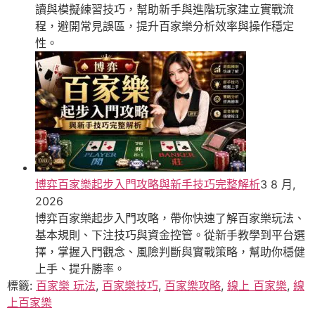
讀與模擬練習技巧，幫助新手與進階玩家建立實戰流
程，避開常見誤區，提升百家樂分析效率與操作穩定
性。
博弈百家樂起步入門攻略與新手技巧完整解析
3 8 月,
2026
博弈百家樂起步入門攻略，帶你快速了解百家樂玩法、
基本規則、下注技巧與資金控管。從新手教學到平台選
擇，掌握入門觀念、風險判斷與實戰策略，幫助你穩健
上手、提升勝率。
標籤:
百家樂 玩法
,
百家樂技巧
,
百家樂攻略
,
線上 百家樂
,
線
上百家樂