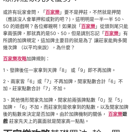
或許有玩家會問，「
百家樂
」要不是押莊，不然就是押閒
（應該沒人會單押和或對的吧？)，這明明是一半一半 50、
50 的遊戲啊？各位鄉親啊！如果說「
百家樂
」從頭到尾只能
拿兩張牌，那就真的是50、50，但是請別忘記「
百家樂
」有
所謂的加牌規定，這加牌主要目的就是為了 讓莊家能夠多開
幾次牌 （以平均來說），為什麼？
百家樂攻略
加牌規則：
1、發牌後任一家拿到天牌「8」 或「9」即不再加牌。
2、兩家皆「6」或「7」不再加牌，閒家點數合計「6」不
加，莊家點數合計「7」不加。
3、其他情形閒家先加牌，閒家前兩張牌點數「0」至「5」
加牌，「6」不加，而莊家則是依拿到的點數，以及閒家加牌
後的點數來決定是否加牌。由於加牌機制的關係，
百家樂
遊
戲
莊家先天上的贏面就是閒家高一點點。