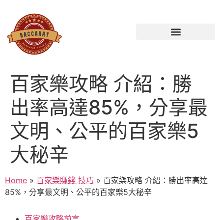
百家樂攻略 介紹：勝
出率高達85%，分享最
文明、公平的百家樂5
大秘辛
Home
»
百家樂賺錢 技巧
»
百家樂攻略 介紹：勝出率高達
85%，分享最文明、公平的百家樂5大秘辛
百家樂攻略前言