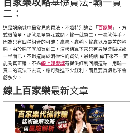
百家樂攻略
基礎買法-輸一買
二：
這是娛樂城中最常見的買法，不過特別適合「
百
家樂
」，方
式很簡單，那就是單買莊或閒，輸一就買二，一贏就停手，
因為只有四種組合的可能：贏贏、贏輸、輸贏以及最差的輸
輸，由於輸了就加買到二，這樣結算下來只有最後會輸掉那
一半而已，不過這屬於消極性的買法，最終結 算下來不一定
能夠真正賺，不過
線上娛樂城
有提供紅利回饋這點，用輸一
買二的玩法下去玩，應可賺進不少紅利，而且要真虧也不會
虧多少。
線上百家樂
最新文章