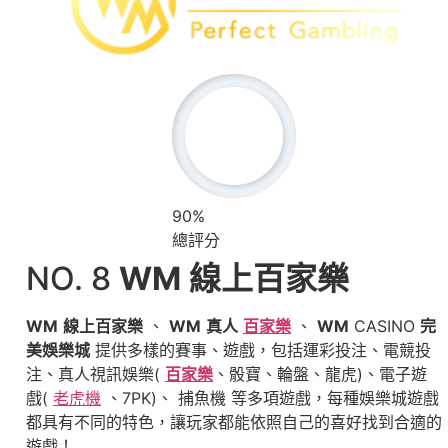
90
%
總評分
NO. 8
WM
線上百家樂
WM
線上百家樂
、
WM
真人
百家樂
、
WM
CASINO
完
美娛樂城
提供多樣的賽事、遊戲，包括運彩投注、電競投
注、真人視訊娛樂(
百家樂
、骰寶、輪盤、龍虎)、電子遊
戲(
老虎機
、7PK)、 捕魚機 等多項遊戲，每種娛樂城遊戲
都具有不同的特色，讓玩家都能依照自己的喜好找到合適的
遊戲！