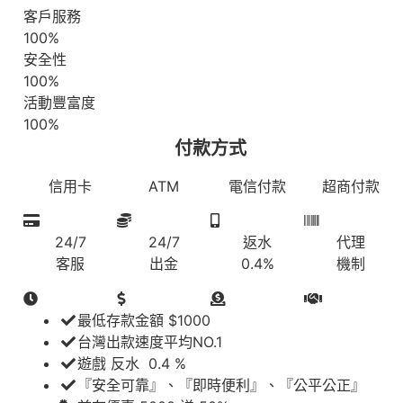
客戶服務
100%
安全性
100%
活動豐富度
100%
付款方式
信用卡
ATM
電信付款
超商付款
24/7
24/7
返水
代理
客服
出金
0.4%
機制
最低存款金額 $1000
台灣出款速度平均NO.1
遊戲 反水 0.4 %
『安全可靠』、『即時便利』、『公平公正』