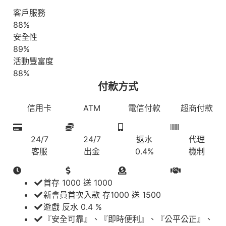
客戶服務
88%
安全性
89%
活動豐富度
88%
付款方式
信用卡
ATM
電信付款
超商付款
24/7
24/7
返水
代理
客服
出金
0.4%
機制
首存 1000 送 1000
新會員首次入款 存1000 送 1500
遊戲 反水 0.4 %
『安全可靠』、『即時便利』、『公平公正』、