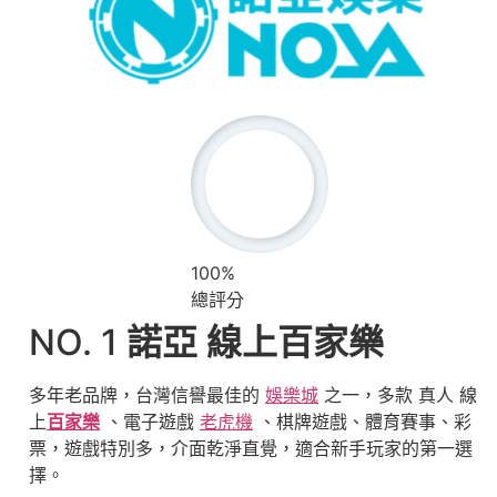
100
%
總評分
NO. 1
諾亞
線上百家樂
多年老品牌，台灣信譽最佳的
娛樂城
之一，多款 真人 線
上
百家樂
、電子遊戲
老虎機
、棋牌遊戲、體育賽事、彩
票，遊戲特別多，介面乾淨直覺，適合新手玩家的第一選
擇。