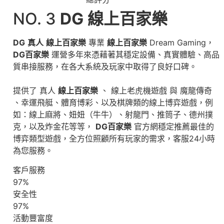
NO. 3
DG
線上百家樂
DG
真人
線上百家樂
專業
線上百家樂
Dream Gaming，
DG百家樂
運營多年來憑藉著其穩定設備、真實體驗、高品
質串接服務，在各大系統及玩家中取得了良好口碑。
提供了 真人
線上百家樂
、 線上老虎機遊戲 與 魔龍傳奇
、幸運飛艇、體育博彩、以及棋牌類的線上博弈遊戲，例
如：線上麻將、妞妞（牛牛）、射龍門、推筒子、德州撲
克，以及炸金花等等，
DG百家樂
官方網穩定推薦最佳的
博弈類型遊戲，全方位照顧所有玩家的需求，客服24小時
為您服務。
客戶服務
97%
安全性
97%
活動豐富度