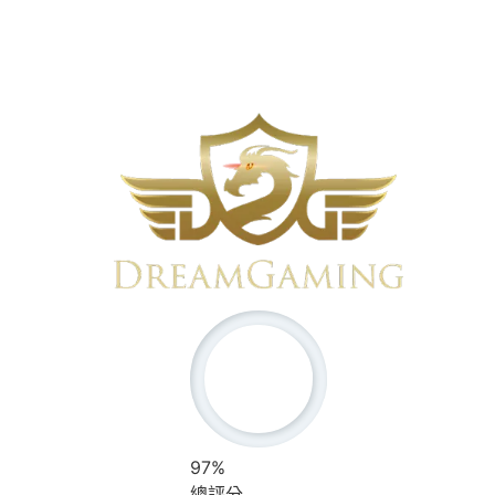
97
%
總評分