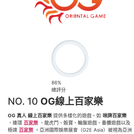
86
%
總評分
NO. 10
OG線上百家樂
OG
真人
線上百家樂
提供多樣化的遊戲，如
咪牌百家樂
、連環
百家樂
、龍虎鬥、骰寶、輪盤遊戲、番攤遊戲以及
極速
百家樂
。亞洲國際娛樂展會（G2E Asia）被視為亞洲