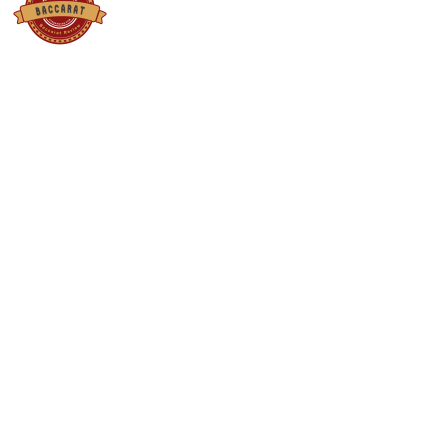
2025年真人百家樂各家評鑑網
最公平公正的2024年真人百家樂各家評鑑，推薦最熱門
百家樂 遊戲，主要由真人視訊美女荷官現場發牌陪玩，同
時享受視覺與博弈臨場感。
真人百家樂各家評鑑網 著作權所有，並保留一切權利
© 2026 All Rights Reserved.